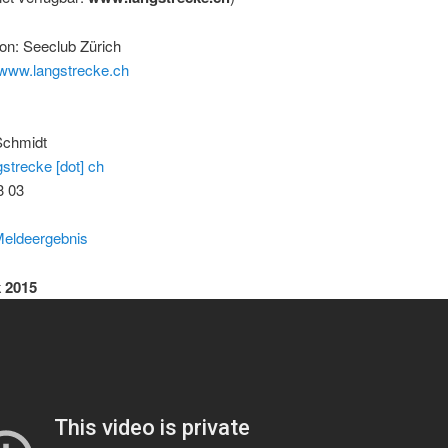
on: Seeclub Zürich
www.langstrecke.ch
Schmidt
gstrecke [dot] ch
3 03
eldeergebnis
 2015