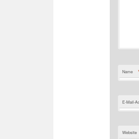
Name
E-Mail-A
Website