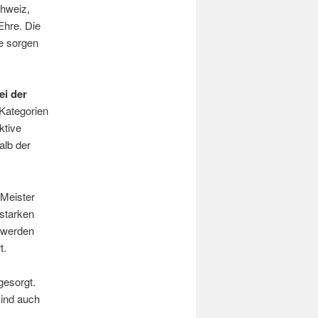
chweiz,
hre. Die
e sorgen
ei der
 Kategorien
ktive
alb der
 Meister
starken
 werden
t.
gesorgt.
sind auch