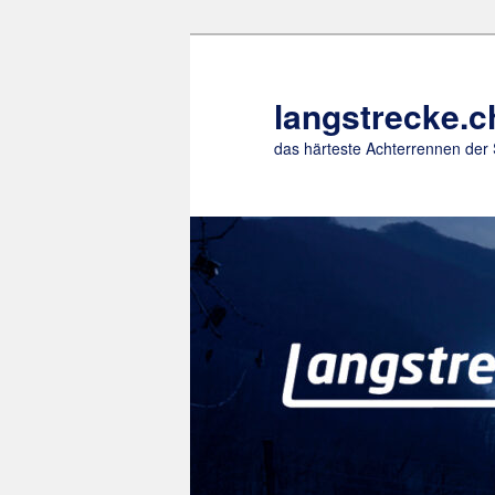
Z
u
m
langstrecke.c
p
das härteste Achterrennen der
r
i
m
ä
r
e
n
I
n
h
a
l
t