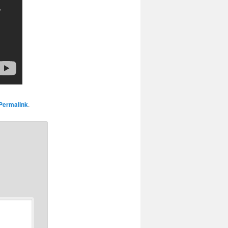
Permalink
.