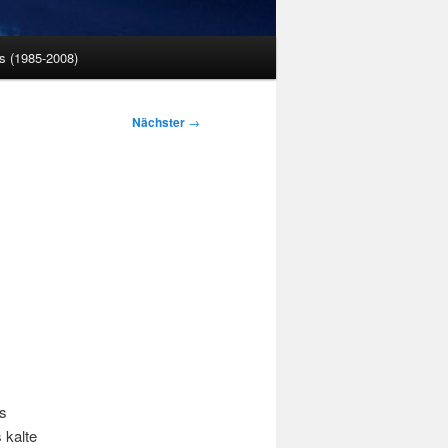
 (1985-2008)
Nächster
→
as
 kalte