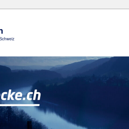
h
 Schweiz