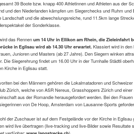
gesamt 39 Boote bzw. knapp 400 Athletinnen und Athleten aus der S
nd und den Niederlanden kämpfen um Siegerchecks und Ruhm und E
e Landschaft und die abwechslungsreiche, rund 11.5km lange Streck
derspektakel der Sonderklasse.
 wird das Rennen
um 14 Uhr in Ellikon am Rhein, die Zieleinfahrt b
rücke in Eglisau wird ab 14.30 Uhr erwartet.
Klassiert wird in den
auen, Junioren und Masters (ab 27 Jahre). Den Siegern winken attra
r. Die Siegerehrung findet um 16.00 Uhr in der Turnhalle Städtli oberh
n Kirche in Eglisau statt.
voriten bei den Männern gehören die Lokalmatadoren und Schweizer
ub Zürich, welche von ASR Nereus, Grasshoppers Zürich und einer 
nschaft aus der Romandie herausgefordert werden. Bei den Frauen
nsiegerinnen von De Hoop, Amsterdam von Lausanne-Sports geforder
hl der Zuschauer ist auf dem Festgelände vor der Kirche in Eglisau 
 wird live übertragen (live-tracking und live-Bilder sowie Resultate 
net verfügbar:
www.langstrecke.ch
)