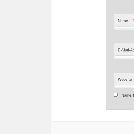
Name
E-Mail-A
Website
Name, E