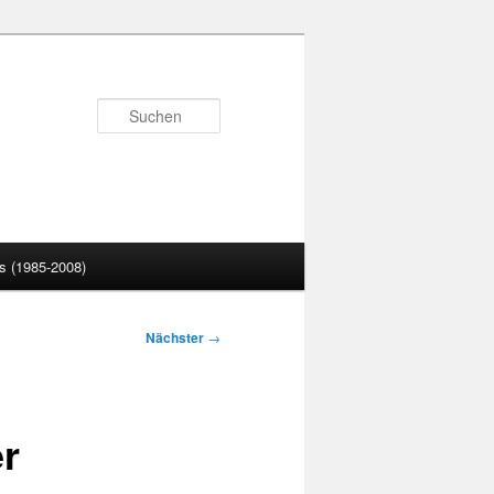
Suchen
 (1985-2008)
Nächster
→
er