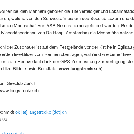
oriten bei den Männern gehören die Titelverteidiger und Lokalmata
ürich, welche von den Schweizermeistern des Seeclub Luzern und d
dischen Mannschaft von ASR Nereus herausgefordert werden. Bei de
ie Niederländerinnen von De Hoop, Amsterdam die Massstäbe setzen
hl der Zuschauer ist auf dem Festgelände vor der Kirche in Eglisau 
erden live-Bilder vom Rennen übertragen, während wie bisher live-
onen zum Rennverlauf dank der GPS-Zeitmessung zur Verfügung stehe
nd live-Bilder sowie Resultate:
www.langstrecke.ch
)
on: Seeclub Zürich
www.langstrecke.ch
Schmidt
ok [at] langstrecke [dot] ch
3 03
ldeergebnis