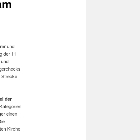
 am
rer und
g der 11
n und
egerchecks
 Strecke
ei der
 Kategorien
ger einen
Die
rten Kirche