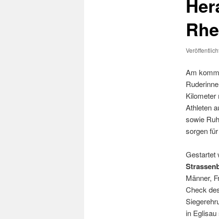
Her
s
p
Rhe
r
i
n
Veröffentlic
g
e
Am komm
n
Ruderinne
Kilometer 
Athleten 
sowie Ruh
sorgen für
Gestartet
Strassenb
Männer, Fr
Check des
Siegerehru
in Eglisau 