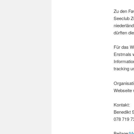
Zu den Fav
Seeclub Z
niederlän
dürften d
Für das Wo
Erstmals w
Informati
tracking u
Organisati
Webseite 
Kontakt:
Benedikt 
078 719 7
Beilage:
Me