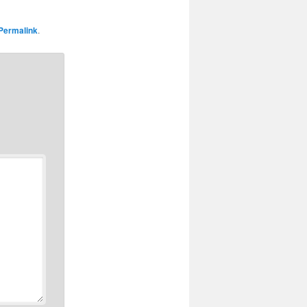
Permalink
.