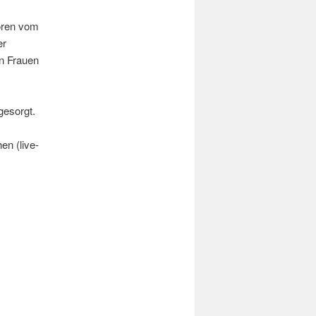
doren vom
er
n Frauen
.
gesorgt.
n (live-