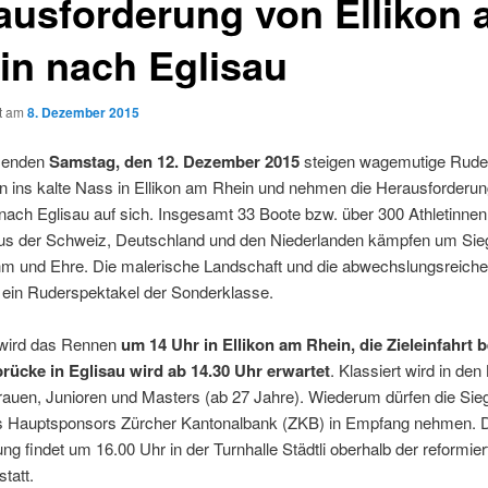
ausforderung von Ellikon
in nach Eglisau
ht am
8. Dezember 2015
enden
Samstag, den 12. Dezember 2015
steigen wagemutige Rude
n ins kalte Nass in Ellikon am Rhein und nehmen die Herausforderun
nach Eglisau auf sich. Insgesamt 33 Boote bzw. über 300 Athletinne
aus der Schweiz, Deutschland und den Niederlanden kämpfen um Si
m und Ehre. Die malerische Landschaft und die abwechslungsreiche
 ein Ruderspektakel der Sonderklasse.
 wird das Rennen
um 14 Uhr in Ellikon am Rhein, die Zieleinfahrt b
rücke in Eglisau wird ab 14.30 Uhr erwartet
. Klassiert wird in den
auen, Junioren und Masters (ab 27 Jahre). Wiederum dürfen die Sie
 Hauptsponsors Zürcher Kantonalbank (ZKB) in Empfang nehmen. 
ng findet um 16.00 Uhr in der Turnhalle Städtli oberhalb der reformie
statt.