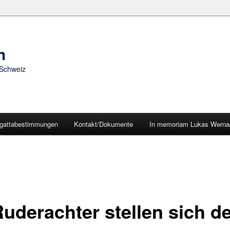
h
 Schweiz
gattabestimmungen
Kontakt/Dokumente
In memoriam Lukas Wernas
Ruderachter stellen sich d